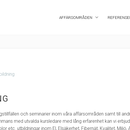
AFFÄRSOMRÅDEN
REFERENSE
bildning
NG
ngstillfällen och seminarier inom våra affärsområden samt till an
ammans med utvalda kursledare med lång erfarenhet kan vi erbjud
or etc. utbildningar inom El, Elsäkerhet, Fibernät, Kvalitet, Miljö,