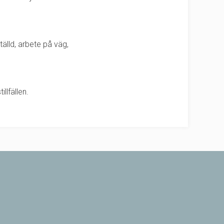
älld, arbete på väg,
llfällen.