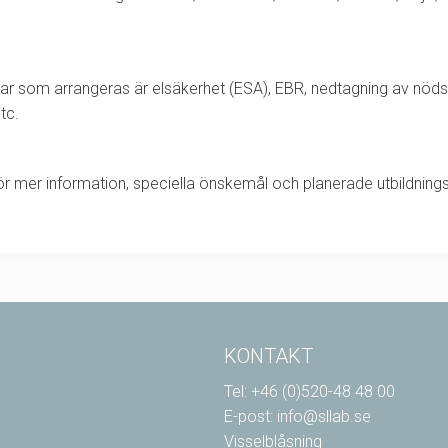
ar som arrangeras är elsäkerhet (ESA), EBR, nedtagning av nödst
tc.
r mer information, speciella önskemål och planerade utbildningsti
KONTAKT
Tel: +46 (0)520-48 48 00
E-post: info@sllab.se
Visselblåsning