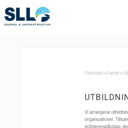
Startsida
›
Karriär
›
Ut
UTBILDNI
Vi arrangerar utbildni
organisationer. Tills
entreprenadbolag, skol