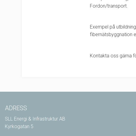
Fordon/transport.
Exempel på utbildning
fibernätsbyggnation e
Kontakta oss gärna fö
ADRESS
SLL Energi & Infrastruktur AB
Kyrkogatan 5