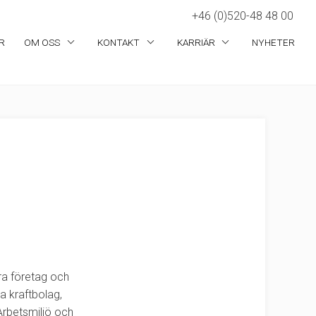
+46 (0)520-48 48 00
R
OM OSS
KONTAKT
KARRIÄR
NYHETER
dra företag och
a kraftbolag,
 Arbetsmiljö och